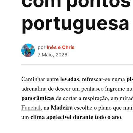
com pontos 
portuguesa
por
Inês e Chris
7 Maio, 2026
levadas
pi
Caminhar entre
, refrescar-se numa
adrenalina de descer um penhasco íngreme nu
panorâmicas
de cortar a respiração, em mirad
Madeira
Funchal
, na
escolhe o plano que mai
clima apetecível durante todo o ano
um
.