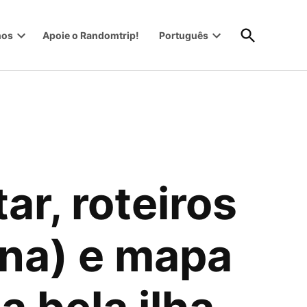
Abrir
nos
Apoie o Randomtrip!
Português
Pesquisa
Open
Open
dropdown
dropdown
menu
menu
ar, roteiros
ana) e mapa