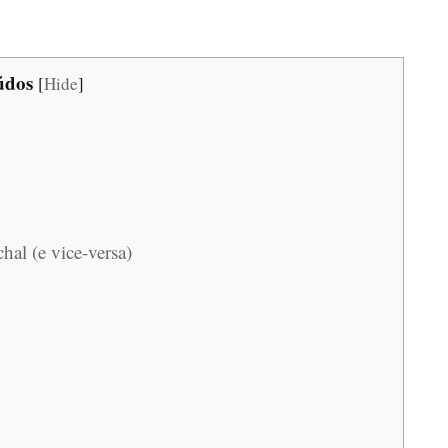
údos
[
Hide
]
al (e vice-versa)