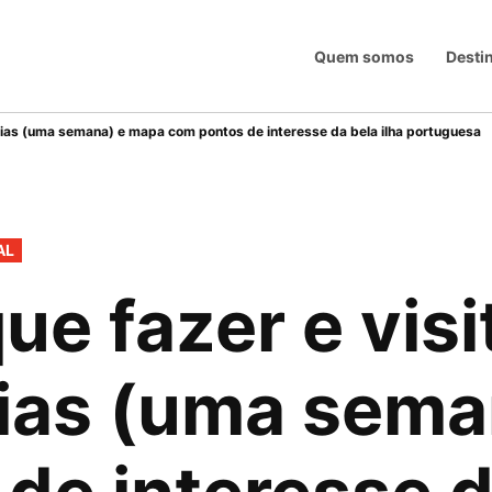
Quem somos
Desti
Trip
 7 dias (uma semana) e mapa com pontos de interesse da bela ilha portuguesa
AL
ue fazer e visit
 dias (uma sem