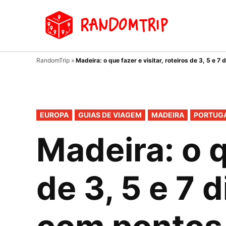
Avançar
para
Random
Blog de
conteúdo
viagens
RandomTrip
»
Madeira: o que fazer e visitar, roteiros de 3, 5 e
PUBLICADO
EUROPA
GUIAS DE VIAGEM
MADEIRA
PORTUG
EM
Madeira: o q
de 3, 5 e 7