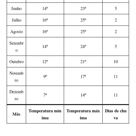
Junho
14º
23º
5
Julho
16º
25º
2
Agosto
16º
25º
2
Setembr
14º
24º
5
o
Outubro
12º
21º
10
Novemb
9º
17º
11
ro
Dezemb
7º
14º
11
ro
Temperatura mín
Temperatura máx
Dias de chu
Mês
ima
ima
va