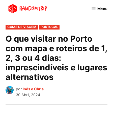
Avançar
Menu
para
RandomTrip
conteúdo
PUBLICADO
GUIAS DE VIAGEM
PORTUGAL
EM
O que visitar no Porto
com mapa e roteiros de 1,
2, 3 ou 4 dias:
imprescindíveis e lugares
alternativos
por
Inês e Chris
30 Abril, 2024