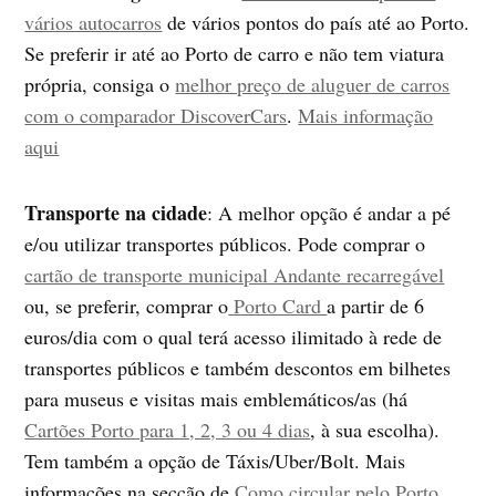
vários autocarros
de vários pontos do país até ao Porto.
Se preferir ir até ao Porto de carro e não tem viatura
própria, consiga o
melhor preço de aluguer de carros
com o comparador DiscoverCars
.
Mais informação
aqui
Transporte na cidade
: A melhor opção é andar a pé
e/ou utilizar transportes públicos. Pode comprar o
cartão de transporte municipal Andante recarregável
ou, se preferir, comprar o
Porto Card
a partir de 6
euros/dia com o qual terá acesso ilimitado à rede de
transportes públicos e também descontos em bilhetes
para museus e visitas mais emblemáticos/as (há
Cartões Porto para 1, 2, 3 ou 4 dias
, à sua escolha).
Tem também a opção de Táxis/Uber/Bolt. Mais
informações na secção de
Como circular pelo Porto