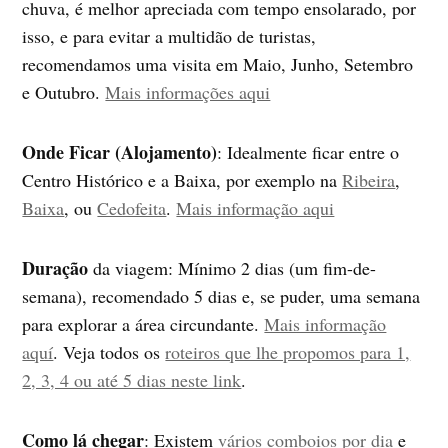
chuva, é melhor apreciada com tempo ensolarado, por
isso, e para evitar a multidão de turistas,
recomendamos uma visita em Maio, Junho, Setembro
e Outubro.
Mais informações aqui
Onde Ficar (Alojamento)
: Idealmente ficar entre o
Centro Histórico e a Baixa, por exemplo na
Ribeira
,
Baixa
, ou
Cedofeita
.
Mais informação aqui
Duração
da viagem: Mínimo 2 dias (um fim-de-
semana), recomendado 5 dias e, se puder, uma semana
para explorar a área circundante.
Mais informação
aquí
. Veja todos os
roteiros que lhe propomos para 1,
2, 3, 4 ou até 5 dias neste link
.
Como lá chegar
: Existem
vários comboios por dia
e