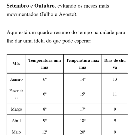
Setembro e Outubro
, evitando os meses mais
movimentados (Julho e Agosto).
Aqui está um quadro resumo do tempo na cidade para
lhe dar uma ideia do que pode esperar:
Temperatura mín
Temperatura máx
Dias de chu
Mês
ima
ima
va
Janeiro
6º
14º
13
Fevereir
6º
15º
11
o
Março
8º
17º
9
Abril
9º
18º
9
Maio
12º
20º
9