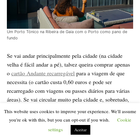
Um Porto Tónico na Ribeira de Gaia com o Porto como pano de
fundo
Se vai andar principalmente pela cidade (na cidade
velha é fácil andar a pé), talvez queira comprar apenas
o
cartão Andante recarregável
para a viagem de que
necessita (o cartão custa 0,60 euros e pode ser
recarregado com viagens ou passes diários para várias
áreas). Se vai circular muito pela cidade e, sobretudo,
vai visitar alguns dos seus museus e monumentos, vale
This website uses cookies to improve your experience. We'll assume
a pena comprar
o Porto Card
(por 1, 2, 3 ou 4 dias, à
you're ok with this, but you can opt-out if you wish.
Cookie
acesso gratuito e descontos em
sua escolha), pois terá
settings
Aceitar
muitos dos lugares mais emblemáticos da cidade
, e