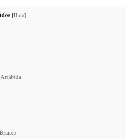
údos
[
Hide
]
 Arrábida
 Branco