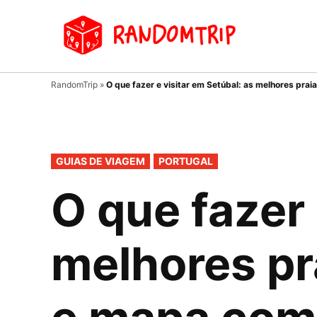
Avançar
para
Random
Blog de
conteúdo
viagens
RandomTrip
»
O que fazer e visitar em Setúbal: as melhores pra
PUBLICADO
GUIAS DE VIAGEM
PORTUGAL
EM
O que fazer 
melhores pr