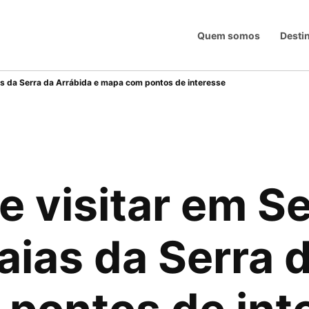
Quem somos
Desti
Trip
ias da Serra da Arrábida e mapa com pontos de interesse
e visitar em Se
aias da Serra 