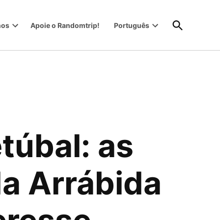
Abrir
nos
Apoie o Randomtrip!
Português
Pesquisa
Open
Open
dropdown
dropdown
menu
menu
túbal: as
da Arrábida