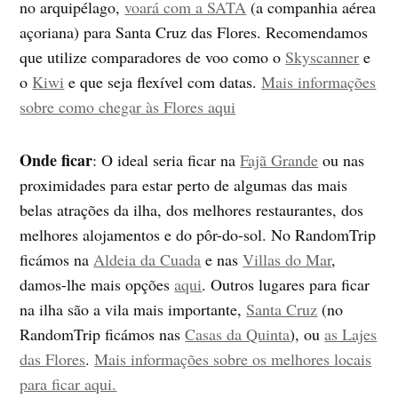
no arquipélago,
voará com a SATA
(a companhia aérea
açoriana) para Santa Cruz das Flores. Recomendamos
que utilize comparadores de voo como o
Skyscanner
e
o
Kiwi
e que seja flexível com datas.
Mais informações
sobre como chegar às Flores aqui
Onde ficar
: O ideal seria ficar na
Fajã Grande
ou nas
proximidades para estar perto de algumas das mais
belas atrações da ilha, dos melhores restaurantes, dos
melhores alojamentos e do pôr-do-sol. No RandomTrip
ficámos na
Aldeia da Cuada
e nas
Villas do Mar
,
damos-lhe mais opções
aqui
. Outros lugares para ficar
na ilha são a vila mais importante,
Santa Cruz
(no
RandomTrip ficámos nas
Casas da Quinta
), ou
as Lajes
das Flores
.
Mais informações sobre os melhores locais
para ficar aqui.