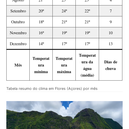
Setembro
20º
24º
22º
7
Outubro
18º
21º
21º
9
Novembro
16º
19º
19º
10
Dezembro
14º
17º
17º
13
Temperat
Temperat
Temperat
ura da
Dias de
Mês
ura
ura
água
chuva
mínima
máxima
(média)
Tabela resumo do clima em Flores (Açores) por mês