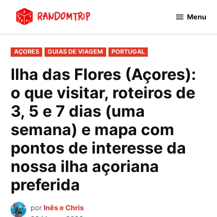
Avançar
Menu
para
RandomTrip
conteúdo
PUBLICADO
AÇORES
GUIAS DE VIAGEM
PORTUGAL
EM
Ilha das Flores (Açores):
o que visitar, roteiros de
3, 5 e 7 dias (uma
semana) e mapa com
pontos de interesse da
nossa ilha açoriana
preferida
por
Inês e Chris