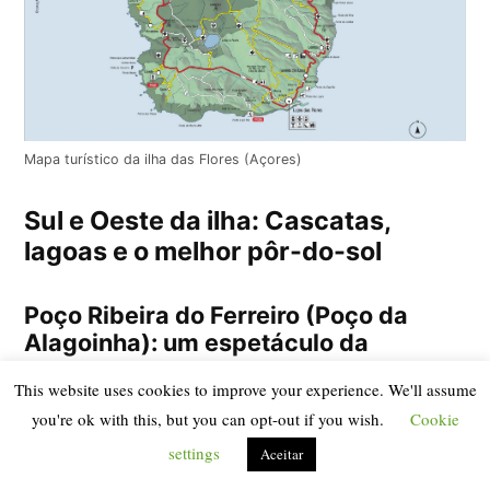
Mapa turístico da ilha das Flores (Açores)
Sul e Oeste da ilha: Cascatas,
lagoas e o melhor pôr-do-sol
Poço Ribeira do Ferreiro (Poço da
Alagoinha): um espetáculo da
natureza
This website uses cookies to improve your experience. We'll assume
you're ok with this, but you can opt-out if you wish.
Cookie
Bem-vindo ao Jurassic Park, desculpe, à ilha das
settings
Aceitar
Flores. O
Poço da Ribeira do Ferreiro
(também