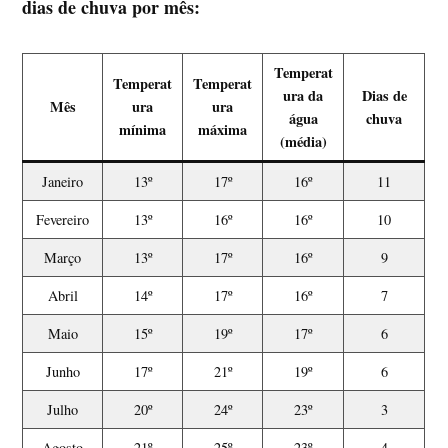
dias de chuva por mês:
Temperat
Temperat
Temperat
ura da
Dias de
Mês
ura
ura
água
chuva
mínima
máxima
(média)
Janeiro
13º
17º
16º
11
Fevereiro
13º
16º
16º
10
Março
13º
17º
16º
9
Abril
14º
17º
16º
7
Maio
15º
19º
17º
6
Junho
17º
21º
19º
6
Julho
20º
24º
23º
3
Agosto
21º
25º
23º
4