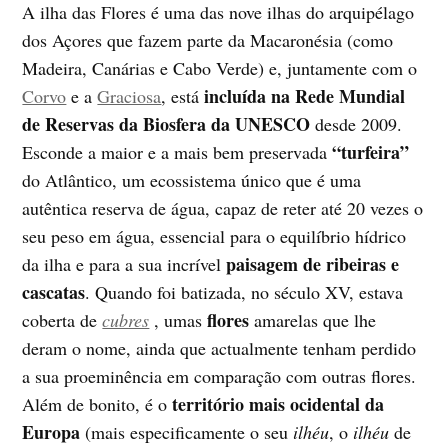
A ilha das Flores é uma das nove ilhas do arquipélago
dos Açores que fazem parte da Macaronésia (como
Madeira, Canárias e Cabo Verde) e, juntamente com o
incluída na Rede Mundial
Corvo
e a
Graciosa
, está
de Reservas da Biosfera da UNESCO
desde 2009.
“turfeira”
Esconde a maior e a mais bem preservada
do Atlântico, um ecossistema único que é uma
autêntica reserva de água, capaz de reter até 20 vezes o
seu peso em água, essencial para o equilíbrio hídrico
paisagem de ribeiras e
da ilha e para a sua incrível
cascatas
. Quando foi batizada, no século XV, estava
flores
coberta de
cubres
, umas
amarelas que lhe
deram o nome, ainda que actualmente tenham perdido
a sua proeminência em comparação com outras flores.
território mais ocidental da
Além de bonito, é o
Europa
(mais especificamente o seu
ilhéu
, o
ilhéu
de