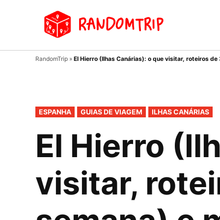
Avançar
para
Random
Blog de
conteúdo
viagens
RandomTrip
»
El Hierro (Ilhas Canárias): o que visitar, roteiros
PUBLICADO
ESPANHA
GUIAS DE VIAGEM
ILHAS CANÁRIAS
EM
El Hierro (I
visitar, rote