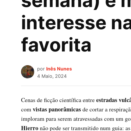
semana) e 
interesse na
favorita
por
Inês Nunes
4 Maio, 2024
estradas vulc
Cenas de ficção científica entre
vistas panorâmicas
com
de cortar a respiraç
imploram para serem atravessadas com um gol
Hierro
não pode ser transmitido num guia: as 