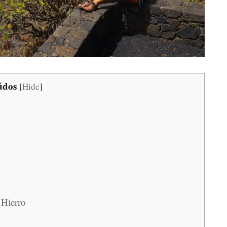
údos
[
Hide
]
 Hierro