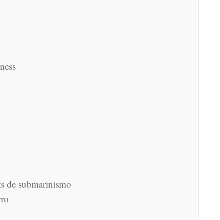
nness
ts de submarinismo
rro