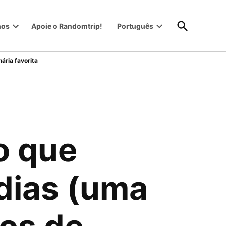
Abrir
nos
Apoie o Randomtrip!
Português
Pesquisa
Open
Open
dropdown
dropdown
menu
menu
nária favorita
 o que
7 dias (uma