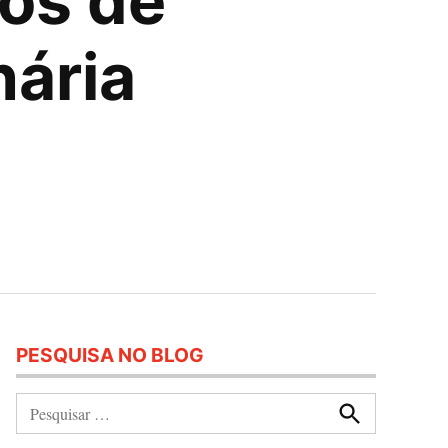
os de
nária
PESQUISA NO BLOG
Pesquisar:
Procurar