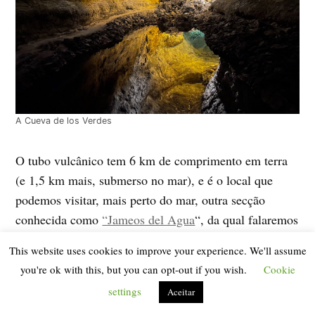
A Cueva de los Verdes
O tubo vulcânico tem 6 km de comprimento em terra
(e 1,5 km mais, submerso no mar), e é o local que
podemos visitar, mais perto do mar, outra secção
conhecida como
“Jameos del Agua
“, da qual falaremos
a seguir. Se estiver curioso sobre como estes tubos de
This website uses cookies to improve your experience. We'll assume
lava são formados,
aqui pode ver um vídeo da Radio
you're ok with this, but you can opt-out if you wish.
Cookie
Televisión Canaria
onde, após a recente erupção em
La
settings
Aceitar
Palma
, o explicam muito bem e de uma forma gráfica,