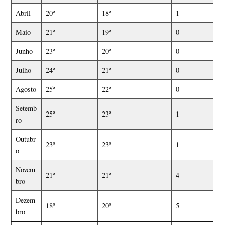
Abril
20º
18º
1
Maio
21º
19º
0
Junho
23º
20º
0
Julho
24º
21º
0
Agosto
25º
22º
0
Setemb
25º
23º
1
ro
Outubr
23º
23º
1
o
Novem
21º
21º
4
bro
Dezem
18º
20º
5
bro