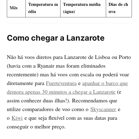
Temperatura m
Temperatura média
Dias de ch
Mês
édia
(água)
uva
Como chegar a Lanzarote
Não há voos diretos para Lanzarote de Lisboa ou Porto
(havia com a Ryanair mas foram eliminados
recentemente) mas há voos com escala ou poderá voar
diretamente para
Fuerteventura
e
apanhar o barco que
demora apenas 30 minutos a chegar a Lanzarote
(e
assim conhecer duas ilhas!). Recomendamos que
utilize comparadores de voo como o
Skyscanner
e
o
Kiwi
e que seja flexível com as suas datas para
conseguir o melhor preço.