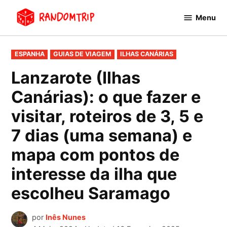
Avançar
Menu
para
RandomTrip
conteúdo
PUBLICADO
ESPANHA
GUIAS DE VIAGEM
ILHAS CANÁRIAS
EM
Lanzarote (Ilhas
Canárias): o que fazer e
visitar, roteiros de 3, 5 e
7 dias (uma semana) e
mapa com pontos de
interesse da ilha que
escolheu Saramago
por
Inês Nunes