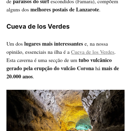
paraísos do surf
de
escondidos (Famara), compõem
melhores postais de Lanzarote
alguns dos
.
Cueva de los Verdes
lugares mais interessantes
Um dos
e, na nossa
opinião, essenciais na ilha é a
Cueva de los Verdes
.
tubo vulcânico
Esta caverna é uma secção de um
gerado pela erupção do vulcão Corona
mais de
há
20.000 anos
.