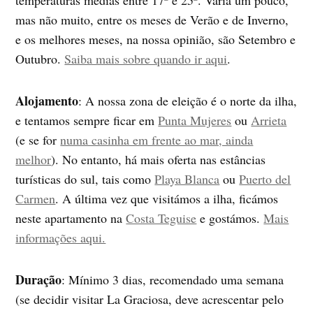
temperaturas médias entre 17º e 25º. Varia um pouco,
mas não muito, entre os meses de Verão e de Inverno,
e os melhores meses, na nossa opinião, são Setembro e
Outubro.
Saiba mais sobre quando ir aqui
.
Alojamento
: A nossa zona de eleição é o norte da ilha,
e tentamos sempre ficar em
Punta Mujeres
ou
Arrieta
(e se for
numa casinha em frente ao mar, ainda
melhor
). No entanto, há mais oferta nas estâncias
turísticas do sul, tais como
Playa Blanca
ou
Puerto del
Carmen
. A última vez que visitámos a ilha, ficámos
neste apartamento na
Costa Teguise
e gostámos.
Mais
informações aqui.
Duração
: Mínimo 3 dias, recomendado uma semana
(se decidir visitar La Graciosa, deve acrescentar pelo