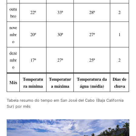
outu
22º
33º
28º
2
bro
nove
mbr
20º
30º
27º
1
o
deze
mbr
17º
27º
25º
2
o
Temperatu
Temperatur
Temperatura da
Dias de
Mês
ra mínima
a máxima
água (média)
chuva
Tabela resumo do tempo em San José del Cabo (Baja California
Sur) por mês