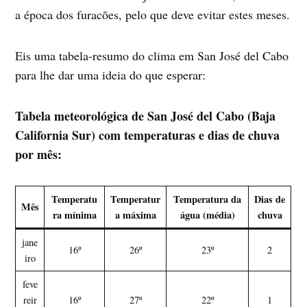
a época dos furacões, pelo que deve evitar estes meses.
Eis uma tabela-resumo do clima em San José del Cabo
para lhe dar uma ideia do que esperar:
Tabela meteorológica de San José del Cabo (Baja
California Sur) com temperaturas e dias de chuva
por mês:
Temperatu
Temperatur
Temperatura da
Dias de
Mês
ra mínima
a máxima
água (média)
chuva
jane
16º
26º
23º
2
iro
feve
reir
16º
27º
22º
1