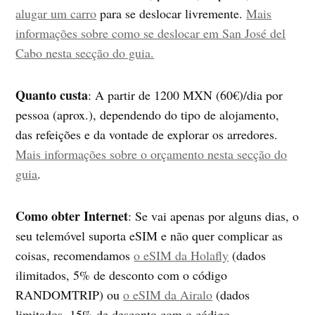
alugar um carro
para se deslocar livremente.
Mais
informações sobre como se deslocar em San José del
Cabo nesta secção do guia.
Quanto custa
: A partir de 1200 MXN (60€)/dia por
pessoa (aprox.), dependendo do tipo de alojamento,
das refeições e da vontade de explorar os arredores.
Mais informações sobre o orçamento nesta secção do
guia
.
Como obter Internet
: Se vai apenas por alguns dias, o
seu telemóvel suporta eSIM e não quer complicar as
coisas, recomendamos
o eSIM da Holafly
(dados
ilimitados, 5% de desconto com o código
RANDOMTRIP) ou
o eSIM da Airalo
(dados
limitados, 15% de desconto com o código