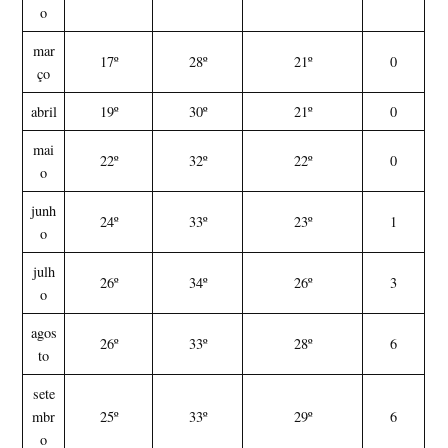
o
mar
17º
28º
21º
0
ço
abril
19º
30º
21º
0
mai
22º
32º
22º
0
o
junh
24º
33º
23º
1
o
julh
26º
34º
26º
3
o
agos
26º
33º
28º
6
to
sete
mbr
25º
33º
29º
6
o