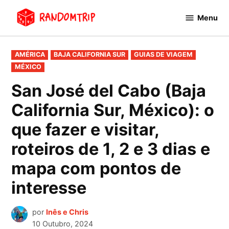
Avançar
Menu
para
RandomTrip
conteúdo
PUBLICADO
AMÉRICA
BAJA CALIFORNIA SUR
GUIAS DE VIAGEM
EM
MÉXICO
San José del Cabo (Baja
California Sur, México): o
que fazer e visitar,
roteiros de 1, 2 e 3 dias e
mapa com pontos de
interesse
por
Inês e Chris
10 Outubro, 2024