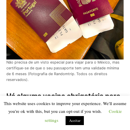
Não precisa de um visto especial para viajar para o México, mas
certifique-se de que o seu passaporte tem uma validade mínima
de 6 meses (Fotografia de Randomtrip. Todos os direitos
reservados).
Há alguma vacina obrigatória para
viajar para o México?
This website uses cookies to improve your experience. We'll assume
you're ok with this, but you can opt-out if you wish.
Cookie
settings
Aceitar
Não existem vacinas obrigatórias para viajar para o
México.
Pode ver aqui as vacinas recomendadas
. Em