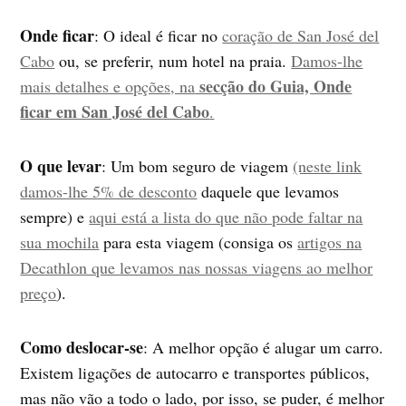
Onde ficar
: O ideal é ficar no
coração de San José del
Cabo
ou, se preferir, num hotel na praia.
Damos-lhe
secção do Guia, Onde
mais detalhes e opções, na
ficar em San José del Cabo
.
O que levar
: Um bom seguro de viagem
(neste link
damos-lhe 5% de desconto
daquele que levamos
sempre) e
aqui está a lista do que não pode faltar na
sua mochila
para esta viagem (consiga os
artigos na
Decathlon que levamos nas nossas viagens ao melhor
preço
).
Como deslocar-se
: A melhor opção é alugar um carro.
Existem ligações de autocarro e transportes públicos,
mas não vão a todo o lado, por isso, se puder, é melhor