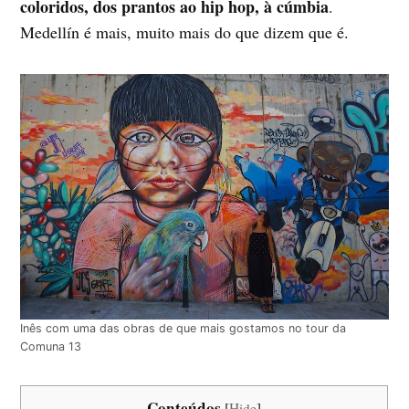
coloridos, dos prantos ao hip hop, à cúmbia
.
Medellín é mais, muito mais do que dizem que é.
Inês com uma das obras de que mais gostamos no tour da
Comuna 13
Conteúdos
[
Hide
]