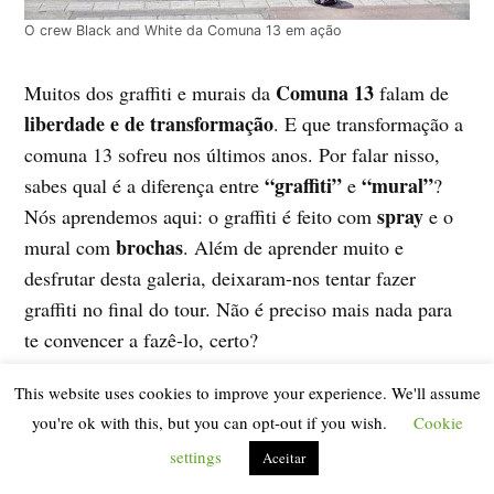
O crew Black and White da Comuna 13 em ação
Comuna 13
Muitos dos graffiti e murais da
falam de
liberdade e de transformação
. E que transformação a
comuna 13 sofreu nos últimos anos. Por falar nisso,
“graffiti”
“mural”
sabes qual é a diferença entre
e
?
spray
Nós aprendemos aqui: o graffiti é feito com
e o
brochas
mural com
. Além de aprender muito e
desfrutar desta galeria, deixaram-nos tentar fazer
graffiti no final do tour. Não é preciso mais nada para
te convencer a fazê-lo, certo?
This website uses cookies to improve your experience. We'll assume
por
livre
Podes ir
à Comuna 13 mas neste caso,
you're ok with this, but you can opt-out if you wish.
Cookie
recomendamos-te
muito muito que o faças com a
settings
Aceitar
Casa Kolacho
há por
. Não só aprenderás sobre o que