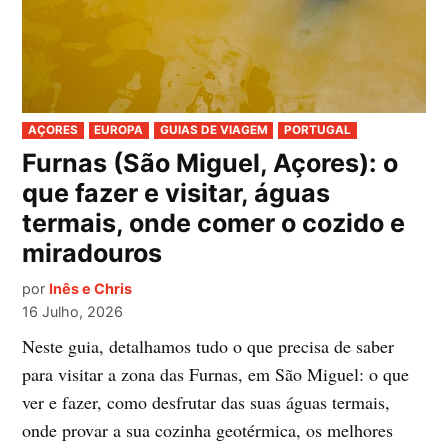
PUBLICADO
AÇORES
EUROPA
GUIAS DE VIAGEM
PORTUGAL
EM
Furnas (São Miguel, Açores): o
que fazer e visitar, águas
termais, onde comer o cozido e
miradouros
por
Inês e Chris
16 Julho, 2026
Neste guia, detalhamos tudo o que precisa de saber
para visitar a zona das Furnas, em São Miguel: o que
ver e fazer, como desfrutar das suas águas termais,
onde provar a sua cozinha geotérmica, os melhores