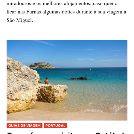
miradouros e os melhores alojamentos, caso queira
ficar nas Furnas algumas noites durante a sua viagem a
São Miguel.
PUBLICADO
GUIAS DE VIAGEM
PORTUGAL
EM