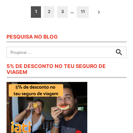
Paginação
1
2
3
…
11
dos
conteúdos
PESQUISA NO BLOG
Pesquisar:
Procura
5% DE DESCONTO NO TEU SEGURO DE
VIAGEM