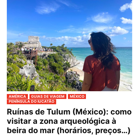
PUBLICADO
AMÉRICA
GUIAS DE VIAGEM
MÉXICO
EM
PENÍNSULA DO IUCATÃO
Ruínas de Tulum (México): como
visitar a zona arqueológica à
beira do mar (horários, preços…)