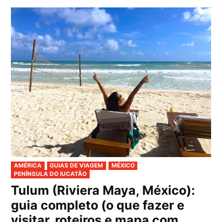
PUBLICADO
AMÉRICA
GUIAS DE VIAGEM
MÉXICO
EM
PENÍNSULA DO IUCATÃO
Tulum (Riviera Maya, México):
guia completo (o que fazer e
visitar, roteiros e mapa com