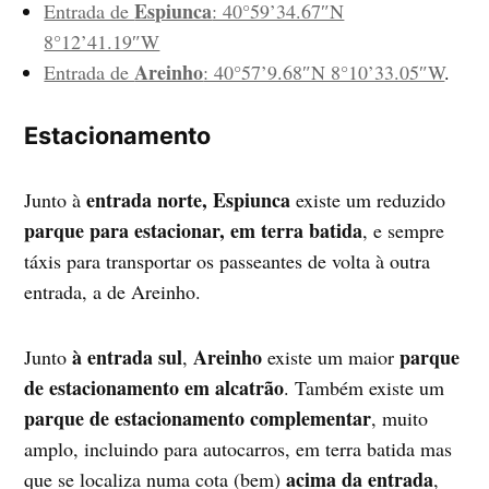
Espiunca
Entrada de
: 40°59’34.67″N
8°12’41.19″W
Areinho
Entrada de
: 40°57’9.68″N 8°10’33.05″W
.
Estacionamento
entrada norte,
Espiunca
Junto à
existe um reduzido
parque para estacionar, em terra batida
, e sempre
táxis para transportar os passeantes de volta à outra
entrada, a de Areinho.
à entrada sul
Areinho
parque
Junto
,
existe um maior
de estacionamento em alcatrão
. Também existe um
parque de estacionamento complementar
, muito
amplo, incluindo para autocarros, em terra batida mas
acima da entrada
que se localiza numa cota (bem)
,