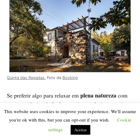
Quinta das Regadas.
Foto da
Booking
plena natureza
Se preferir algo para relaxar em
com
uma atenção incrível e bem mais económico espreite o
This website uses cookies to improve your experience. We'll assume
Eco Camping Juncal
(40€/noite para duas pessoas),
you're ok with this, but you can opt-out if you wish.
Cookie
recomendado pela leitora Filipa Gonçalves. Está um
settings
pouco mais longe mas a simpatia é referida sempre por
Aceitar
quem lá vai, como diz a Filipa, fazem-nos sentir em