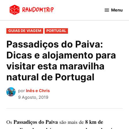
Avançar
Menu
para
RandomTrip
conteúdo
PUBLICADO
GUIAS DE VIAGEM
PORTUGAL
EM
Passadiços do Paiva:
Dicas e alojamento para
visitar esta maravilha
natural de Portugal
por
Inês e Chris
9 Agosto, 2019
Passadiços do Paiva
8 km de
Os
são mais de