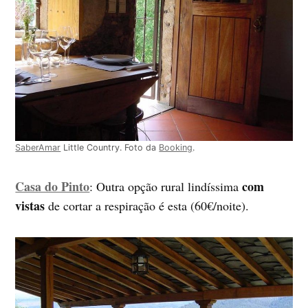
SaberAmar
Little Country. Foto da
Booking
.
Casa do Pinto
com
: Outra opção rural lindíssima
vistas
de cortar a respiração é esta (60€/noite).