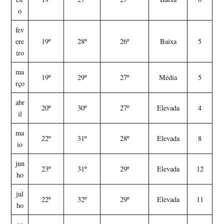
o
fev
ere
19º
28º
26º
Baixa
5
iro
ma
19º
29º
27º
Média
5
rço
abr
20º
30º
27º
Elevada
4
il
ma
22º
31º
28º
Elevada
8
io
jun
23º
31º
29º
Elevada
12
ho
jul
22º
32º
29º
Elevada
11
ho