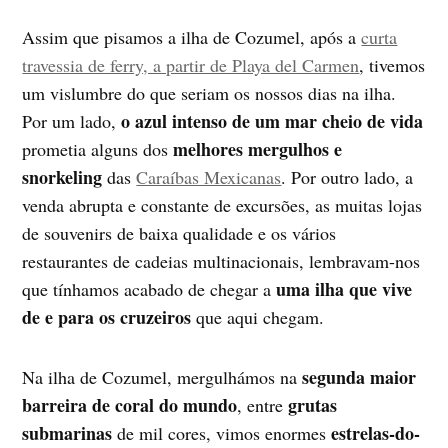
Assim que pisamos a ilha de Cozumel, após a
curta
travessia de ferry, a partir de Playa del Carmen
, tivemos
um vislumbre do que seriam os nossos dias na ilha.
o azul intenso de um mar cheio de vida
Por um lado,
melhores mergulhos e
prometia alguns dos
snorkeling
das
Caraíbas Mexicanas
. Por outro lado, a
venda abrupta e constante de excursões, as muitas lojas
de souvenirs de baixa qualidade e os vários
restaurantes de cadeias multinacionais, lembravam-nos
uma ilha que vive
que tínhamos acabado de chegar a
de e para os cruzeiros
que aqui chegam.
segunda maior
Na ilha de Cozumel, mergulhámos na
barreira de coral do mundo
grutas
, entre
submarinas
estrelas-do-
de mil cores, vimos enormes