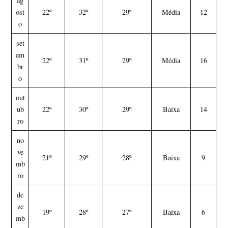
ag
ost
22º
32º
29º
Média
12
o
set
em
22º
31º
29º
Média
16
br
o
out
ub
22º
30º
29º
Baixa
14
ro
no
ve
21º
29º
28º
Baixa
9
mb
ro
de
ze
19º
28º
27º
Baixa
6
mb