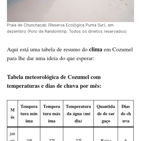
Praia de Chunchacab (Reserva Ecológica Punta Sur), em
dezembro (Foto de Randomtrip. Todos os direitos reservados)
clima
Aqui está uma tabela de resumo do
em Cozumel
para lhe dar uma ideia do que esperar:
Tabela meteorológica de Cozumel com
temperaturas e dias de chuva por mês:
Tempera
Tempera
Temperatura
Quantida
Dias
M
tura mín
tura máx
da água (mé
de de sar
de ch
ês
ima
ima
dia)
gaço
uva
jan
eir
19º
27º
27º
Baixa
6