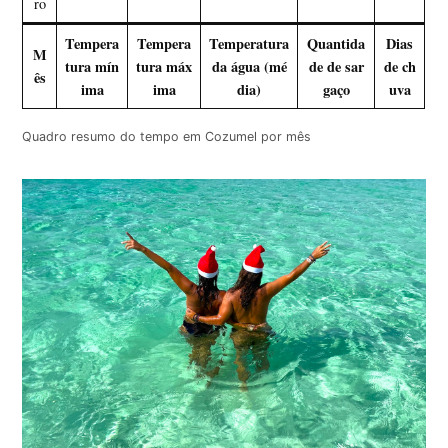
ro
Tempera
Tempera
Temperatura
Quantida
Dias
M
tura mín
tura máx
da água (mé
de de sar
de ch
ês
ima
ima
dia)
gaço
uva
Quadro resumo do tempo em Cozumel por mês