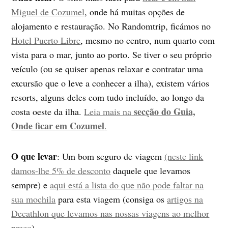
Miguel de Cozumel
, onde há muitas opções de
alojamento e restauração. No Randomtrip, ficámos no
Hotel Puerto Libre
, mesmo no centro, num quarto com
vista para o mar, junto ao porto. Se tiver o seu próprio
veículo (ou se quiser apenas relaxar e contratar uma
excursão que o leve a conhecer a ilha), existem vários
resorts, alguns deles com tudo incluído, ao longo da
secção do Guia,
costa oeste da ilha.
Leia mais na
Onde ficar em Cozumel
.
O que levar
: Um bom seguro de viagem
(neste link
damos-lhe 5% de desconto
daquele que levamos
sempre) e
aqui está a lista do que não pode faltar na
sua mochila
para esta viagem (consiga os
artigos na
Decathlon que levamos nas nossas viagens ao melhor
preço
).