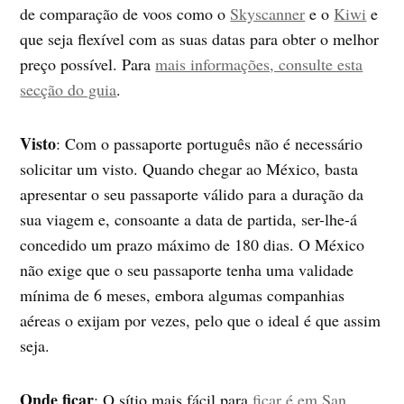
de comparação de voos como o
Skyscanner
e o
Kiwi
e
que seja flexível com as suas datas para obter o melhor
preço possível. Para
mais informações, consulte esta
secção do guia
.
Visto
: Com o passaporte português não é necessário
solicitar um visto. Quando chegar ao México, basta
apresentar o seu passaporte válido para a duração da
sua viagem e, consoante a data de partida, ser-lhe-á
concedido um prazo máximo de 180 dias. O México
não exige que o seu passaporte tenha uma validade
mínima de 6 meses, embora algumas companhias
aéreas o exijam por vezes, pelo que o ideal é que assim
seja.
Onde ficar
: O sítio mais fácil para
ficar é em San