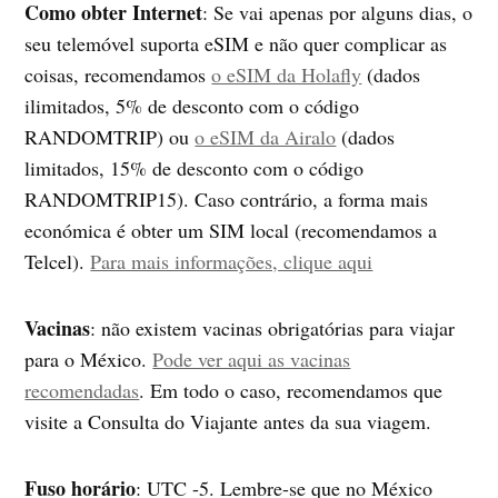
Como obter Internet
: Se vai apenas por alguns dias, o
seu telemóvel suporta eSIM e não quer complicar as
coisas, recomendamos
o eSIM da Holafly
(dados
ilimitados, 5% de desconto com o código
RANDOMTRIP) ou
o eSIM da Airalo
(dados
limitados, 15% de desconto com o código
RANDOMTRIP15). Caso contrário, a forma mais
económica é obter um SIM local (recomendamos a
Telcel).
Para mais informações, clique aqui
Vacinas
: não existem vacinas obrigatórias para viajar
para o México.
Pode ver aqui as vacinas
recomendadas
. Em todo o caso, recomendamos que
visite a Consulta do Viajante antes da sua viagem.
Fuso
horário
: UTC -5. Lembre-se que no México