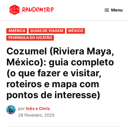
Avançar
Menu
para
RandomTrip
conteúdo
PUBLICADO
AMÉRICA
GUIAS DE VIAGEM
MÉXICO
EM
PENÍNSULA DO IUCATÃO
Cozumel (Riviera Maya,
México): guia completo
(o que fazer e visitar,
roteiros e mapa com
pontos de interesse)
por
Inês e Chris
28 Fevereiro, 2025